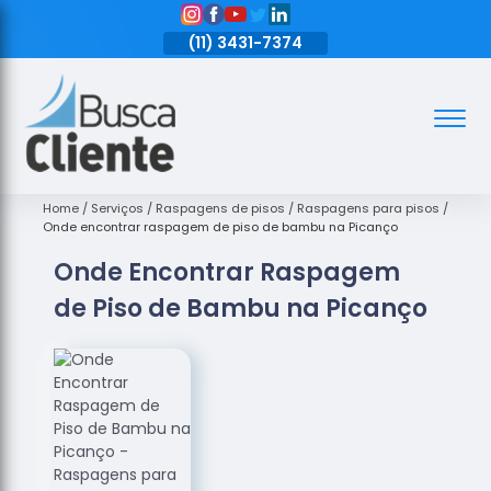
11)
3431-7374
(11)
3431-7374
(11)
3431-7374
Assoalhos
Assoalhos
de Madeira
Home
Serviços
Raspagens de pisos
Raspagens para pisos
Onde encontrar raspagem de piso de bambu na Picanço
Decks de
Onde Encontrar Raspagem
Madeira
de Piso de Bambu na Picanço
Empresas
de
Assoalhos
de Madeira
Loja de
Assoalhos
Raspagem