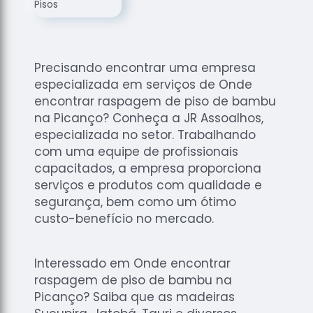
de
Assoalhos
Raspagem
de Tacos
Precisando encontrar uma empresa
Raspagem
especializada em serviços de Onde
de Tacos
encontrar raspagem de piso de bambu
de
na Picanço? Conheça a JR Assoalhos,
Madeiras
especializada no setor. Trabalhando
com uma equipe de profissionais
Raspagens
de Pisos
capacitados, a empresa proporciona
serviços e produtos com qualidade e
Tacos de
segurança, bem como um ótimo
Madeiras
custo-benefício no mercado.
Interessado em Onde encontrar
raspagem de piso de bambu na
Picanço? Saiba que as madeiras