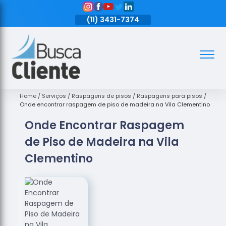
11)
3431-7374
(11)
3431-7374
(11)
3431-7374
Assoalhos
Assoalhos
de Madeira
Home
Serviços
Raspagens de pisos
Raspagens para pisos
Onde encontrar raspagem de piso de madeira na Vila Clementino
Decks de
Onde Encontrar Raspagem
Madeira
de Piso de Madeira na Vila
Empresas
de
Clementino
Assoalhos
de Madeira
Loja de
Assoalhos
Raspagem