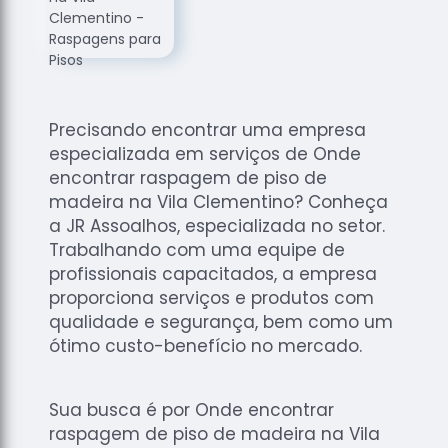
de
Assoalhos
Raspagem
de Tacos
Raspagem
Precisando encontrar uma empresa
de Tacos
especializada em serviços de Onde
de
encontrar raspagem de piso de
Madeiras
madeira na Vila Clementino? Conheça
Raspagens
a JR Assoalhos, especializada no setor.
de Pisos
Trabalhando com uma equipe de
Tacos de
profissionais capacitados, a empresa
Madeiras
proporciona serviços e produtos com
qualidade e segurança, bem como um
ótimo custo-benefício no mercado.
Sua busca é por Onde encontrar
raspagem de piso de madeira na Vila