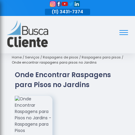
11)
3431-7374
(11)
3431-7374
(11)
3431-7374
Assoalhos
Assoalhos
de Madeira
Home
Serviços
Raspagens de pisos
Raspagens para pisos
Onde encontrar raspagens para pisos no Jardins
Decks de
Onde Encontrar Raspagens
Madeira
para Pisos no Jardins
Empresas
de
Assoalhos
de Madeira
Loja de
Assoalhos
Raspagem