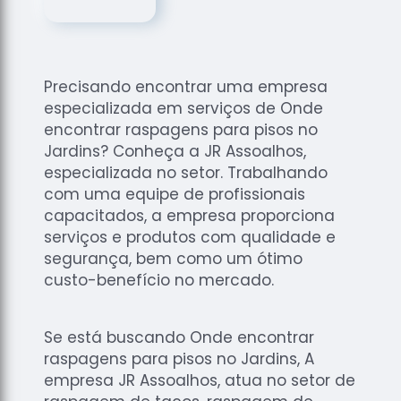
de
Assoalhos
Raspagem
de Tacos
Precisando encontrar uma empresa
Raspagem
especializada em serviços de Onde
de Tacos
encontrar raspagens para pisos no
de
Jardins? Conheça a JR Assoalhos,
Madeiras
especializada no setor. Trabalhando
com uma equipe de profissionais
Raspagens
de Pisos
capacitados, a empresa proporciona
serviços e produtos com qualidade e
Tacos de
segurança, bem como um ótimo
Madeiras
custo-benefício no mercado.
Se está buscando Onde encontrar
raspagens para pisos no Jardins, A
empresa JR Assoalhos, atua no setor de