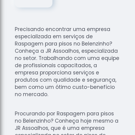
de
Assoalhos
Raspagem
de Tacos
Precisando encontrar uma empresa
Raspagem
especializada em serviços de
de Tacos
Raspagem para pisos no Belenzinho?
de
Conheça a JR Assoalhos, especializada
Madeiras
no setor. Trabalhando com uma equipe
de profissionais capacitados, a
Raspagens
de Pisos
empresa proporciona serviços e
produtos com qualidade e segurança,
Tacos de
bem como um ótimo custo-benefício
Madeiras
no mercado.
Procurando por Raspagem para pisos
no Belenzinho? Conheça hoje mesmo a
JR Assoalhos, que é uma empresa