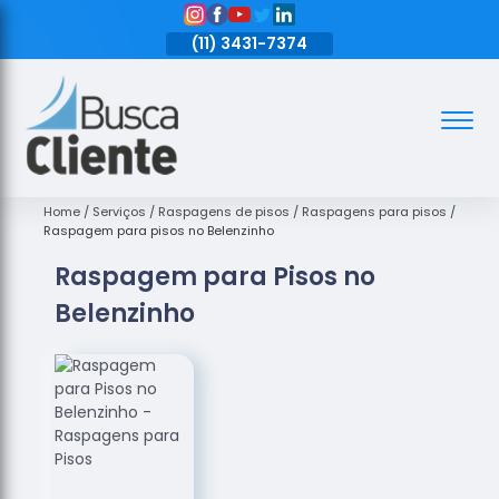
11)
3431-7374
(11)
3431-7374
(11)
3431-7374
Assoalhos
Assoalhos
de Madeira
Home
Serviços
Raspagens de pisos
Raspagens para pisos
Raspagem para pisos no Belenzinho
Decks de
Raspagem para Pisos no
Madeira
Belenzinho
Empresas
de
Assoalhos
de Madeira
Loja de
Assoalhos
Raspagem