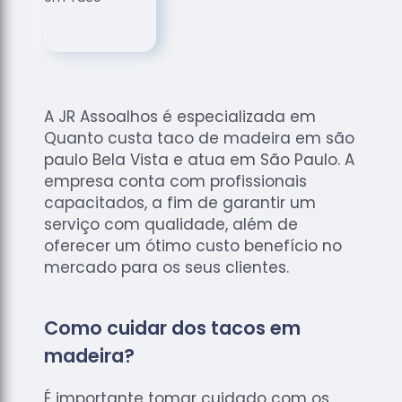
de
Assoalhos
Raspagem
de Tacos
Raspagem
A JR Assoalhos é especializada em
de Tacos
Quanto custa taco de madeira em são
de
paulo Bela Vista e atua em São Paulo. A
Madeiras
empresa conta com profissionais
Raspagens
capacitados, a fim de garantir um
de Pisos
serviço com qualidade, além de
Tacos de
oferecer um ótimo custo benefício no
Madeiras
mercado para os seus clientes.
Como cuidar dos tacos em
madeira?
É importante tomar cuidado com os