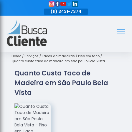
11)
3431-7374
(11)
3431-7374
(11)
3431-7374
Assoalhos
Assoalhos
de Madeira
Home
Serviços
Tacos de madeiras
Piso em taco
Quanto custa taco de madeira em são paulo Bela Vista
Decks de
Quanto Custa Taco de
Madeira
Madeira em São Paulo Bela
Empresas
de
Vista
Assoalhos
de Madeira
Loja de
Assoalhos
Raspagem