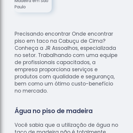
de
Assoalhos
Raspagem
de Tacos
Precisando encontrar Onde encontrar
Raspagem
piso em taco na Cabuçu de Cima?
de Tacos
de
Conheça a JR Assoalhos, especializada
Madeiras
no setor. Trabalhando com uma equipe
de profissionais capacitados, a
Raspagens
empresa proporciona serviços e
de Pisos
produtos com qualidade e segurança,
Tacos de
bem como um ótimo custo-benefício
Madeiras
no mercado.
Água no piso de madeira
Você sabia que a utilização de água no
taco de madeira não é totalmente