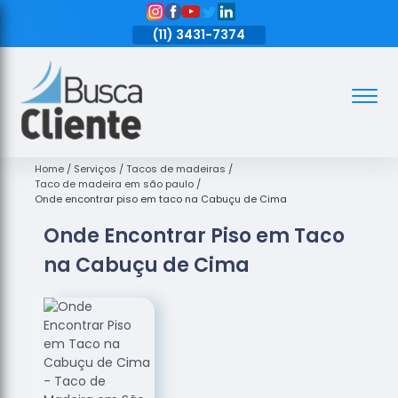
11)
3431-7374
(11)
3431-7374
(11)
3431-7374
Assoalhos
Assoalhos
de Madeira
Home
Serviços
Tacos de madeiras
Taco de madeira em são paulo
Decks de
Onde encontrar piso em taco na Cabuçu de Cima
Madeira
Onde Encontrar Piso em Taco
Empresas
na Cabuçu de Cima
de
Assoalhos
de Madeira
Loja de
Assoalhos
Raspagem