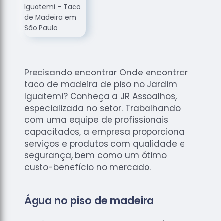
de
Assoalhos
Raspagem
de Tacos
Raspagem
de Tacos
Precisando encontrar Onde encontrar
de
taco de madeira de piso no Jardim
Madeiras
Iguatemi? Conheça a JR Assoalhos,
Raspagens
especializada no setor. Trabalhando
de Pisos
com uma equipe de profissionais
capacitados, a empresa proporciona
Tacos de
serviços e produtos com qualidade e
Madeiras
segurança, bem como um ótimo
custo-benefício no mercado.
Água no piso de madeira