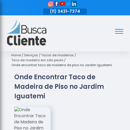
11)
3431-7374
(11)
3431-7374
(11)
3431-7374
Assoalhos
Assoalhos
de Madeira
Home
Serviços
Tacos de madeiras
Taco de madeira em são paulo
Decks de
Onde encontrar taco de madeira de piso no Jardim Iguatemi
Madeira
Onde Encontrar Taco de
Empresas
Madeira de Piso no Jardim
de
Assoalhos
Iguatemi
de Madeira
Loja de
Assoalhos
Raspagem