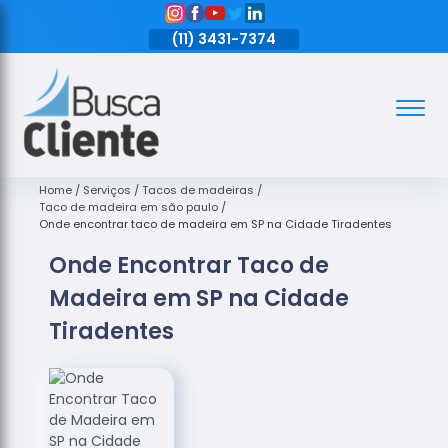
11)
3431-7374
(11)
3431-7374
(11)
3431-7374
Assoalhos
Assoalhos
de Madeira
Home
Serviços
Tacos de madeiras
Taco de madeira em são paulo
Decks de
Onde encontrar taco de madeira em SP na Cidade Tiradentes
Madeira
Onde Encontrar Taco de
Empresas
Madeira em SP na Cidade
de
Assoalhos
Tiradentes
de Madeira
Loja de
Assoalhos
Raspagem