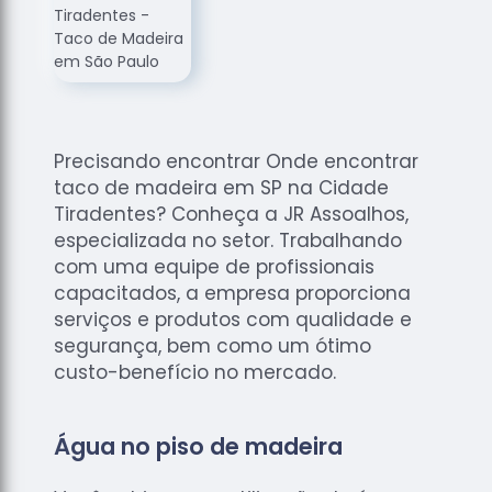
de
Assoalhos
Raspagem
de Tacos
Raspagem
de Tacos
Precisando encontrar Onde encontrar
de
taco de madeira em SP na Cidade
Madeiras
Tiradentes? Conheça a JR Assoalhos,
Raspagens
especializada no setor. Trabalhando
de Pisos
com uma equipe de profissionais
capacitados, a empresa proporciona
Tacos de
serviços e produtos com qualidade e
Madeiras
segurança, bem como um ótimo
custo-benefício no mercado.
Água no piso de madeira