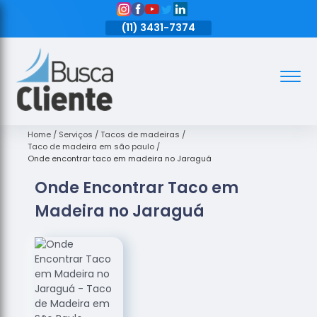
11)
3431-7374
(11)
3431-7374
(11)
3431-7374
Assoalhos
Assoalhos
de Madeira
Home
Serviços
Tacos de madeiras
Taco de madeira em são paulo
Decks de
Onde encontrar taco em madeira no Jaraguá
Madeira
Onde Encontrar Taco em
Empresas
Madeira no Jaraguá
de
Assoalhos
de Madeira
Loja de
Assoalhos
Raspagem