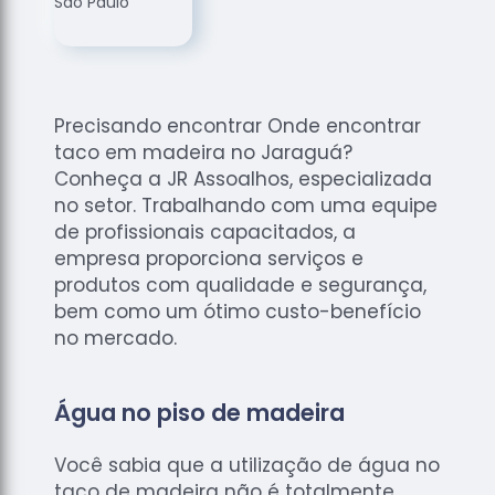
de
Assoalhos
Raspagem
de Tacos
Precisando encontrar Onde encontrar
Raspagem
taco em madeira no Jaraguá?
de Tacos
de
Conheça a JR Assoalhos, especializada
Madeiras
no setor. Trabalhando com uma equipe
de profissionais capacitados, a
Raspagens
empresa proporciona serviços e
de Pisos
produtos com qualidade e segurança,
Tacos de
bem como um ótimo custo-benefício
Madeiras
no mercado.
Água no piso de madeira
Você sabia que a utilização de água no
taco de madeira não é totalmente