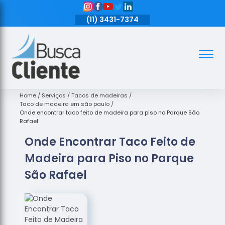
11)
3431-7374
(11)
3431-7374
(11)
3431-7374
Assoalhos
Assoalhos
de Madeira
Home
Serviços
Tacos de madeiras
Taco de madeira em são paulo
Decks de
Onde encontrar taco feito de madeira para piso no Parque São
Madeira
Rafael
Onde Encontrar Taco Feito de
Empresas
de
Madeira para Piso no Parque
Assoalhos
de Madeira
São Rafael
Loja de
Assoalhos
Raspagem