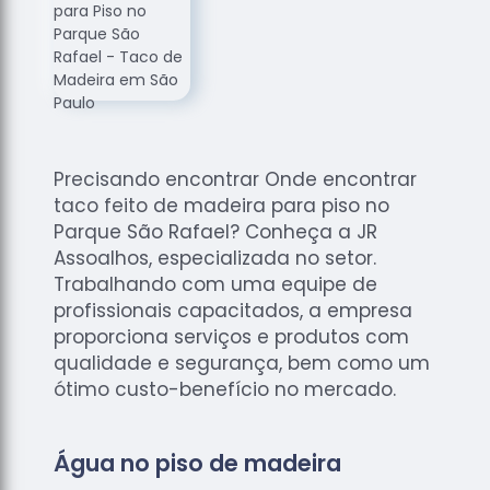
de
Assoalhos
Raspagem
de Tacos
Raspagem
de Tacos
de
Precisando encontrar Onde encontrar
Madeiras
taco feito de madeira para piso no
Parque São Rafael? Conheça a JR
Raspagens
Assoalhos, especializada no setor.
de Pisos
Trabalhando com uma equipe de
Tacos de
profissionais capacitados, a empresa
Madeiras
proporciona serviços e produtos com
qualidade e segurança, bem como um
ótimo custo-benefício no mercado.
Água no piso de madeira