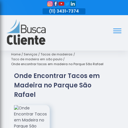
11)
3431-7374
(11)
3431-7374
(11)
3431-7374
Assoalhos
Assoalhos
de Madeira
Home
Serviços
Tacos de madeiras
Taco de madeira em são paulo
Decks de
Onde encontrar tacos em madeira no Parque São Rafael
Madeira
Onde Encontrar Tacos em
Empresas
Madeira no Parque São
de
Assoalhos
Rafael
de Madeira
Loja de
Assoalhos
Raspagem