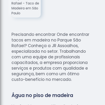
de
Assoalhos
Raspagem
de Tacos
Raspagem
de Tacos
Precisando encontrar Onde encontrar
de
tacos em madeira no Parque São
Madeiras
Rafael? Conheça a JR Assoalhos,
Raspagens
especializada no setor. Trabalhando
de Pisos
com uma equipe de profissionais
capacitados, a empresa proporciona
Tacos de
serviços e produtos com qualidade e
Madeiras
segurança, bem como um ótimo
custo-benefício no mercado.
Água no piso de madeira