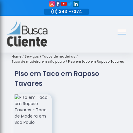
11)
3431-7374
(11)
3431-7374
(11)
3431-7374
Assoalhos
Assoalhos
de Madeira
Home
Serviços
Tacos de madeiras
Taco de madeira em são paulo
Piso em taco em Raposo Tavares
Decks de
Piso em Taco em Raposo
Madeira
Tavares
Empresas
de
Assoalhos
de Madeira
Loja de
Assoalhos
Raspagem