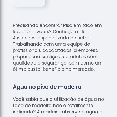
de
Assoalhos
Raspagem
de Tacos
Precisando encontrar Piso em taco em
Raspagem
Raposo Tavares? Conheça a JR
de Tacos
Assoalhos, especializada no setor.
de
Trabalhando com uma equipe de
Madeiras
profissionais capacitados, a empresa
proporciona serviços e produtos com
Raspagens
de Pisos
qualidade e segurança, bem como um
ótimo custo-benefício no mercado.
Tacos de
Madeiras
Água no piso de madeira
Você sabia que a utilização de água no
taco de madeira não é totalmente
indicada? A madeira absorve a água e