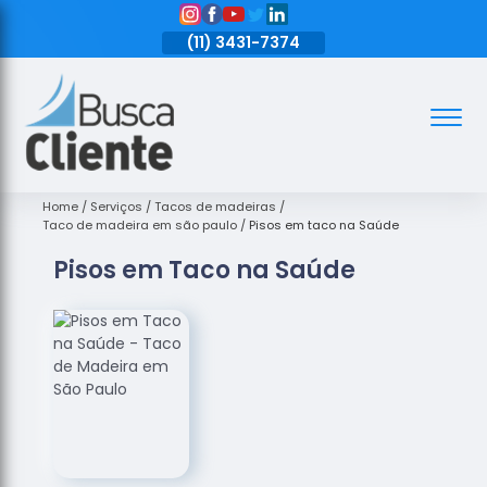
11)
3431-7374
(11)
3431-7374
(11)
3431-7374
Assoalhos
Assoalhos
de Madeira
Home
Serviços
Tacos de madeiras
Taco de madeira em são paulo
Pisos em taco na Saúde
Decks de
Pisos em Taco na Saúde
Madeira
Empresas
de
Assoalhos
de Madeira
Loja de
Assoalhos
Raspagem