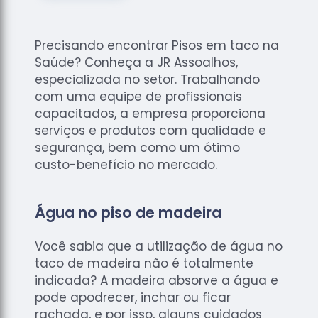
de
Assoalhos
Raspagem
Precisando encontrar Pisos em taco na
de Tacos
Saúde? Conheça a JR Assoalhos,
especializada no setor. Trabalhando
Raspagem
com uma equipe de profissionais
de Tacos
capacitados, a empresa proporciona
de
Madeiras
serviços e produtos com qualidade e
segurança, bem como um ótimo
Raspagens
custo-benefício no mercado.
de Pisos
Tacos de
Madeiras
Água no piso de madeira
Você sabia que a utilização de água no
taco de madeira não é totalmente
indicada? A madeira absorve a água e
pode apodrecer, inchar ou ficar
rachada, e por isso, alguns cuidados