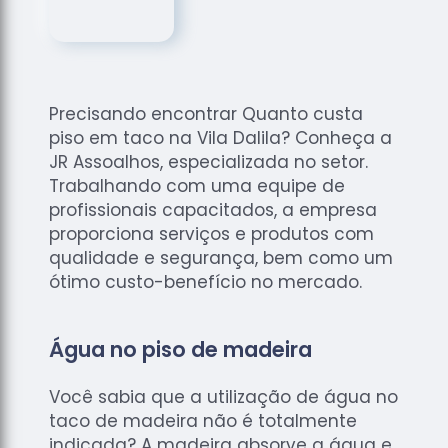
de
Assoalhos
Raspagem
de Tacos
Precisando encontrar Quanto custa
Raspagem
piso em taco na Vila Dalila? Conheça a
de Tacos
de
JR Assoalhos, especializada no setor.
Madeiras
Trabalhando com uma equipe de
profissionais capacitados, a empresa
Raspagens
proporciona serviços e produtos com
de Pisos
qualidade e segurança, bem como um
Tacos de
ótimo custo-benefício no mercado.
Madeiras
Água no piso de madeira
Você sabia que a utilização de água no
taco de madeira não é totalmente
indicada? A madeira absorve a água e