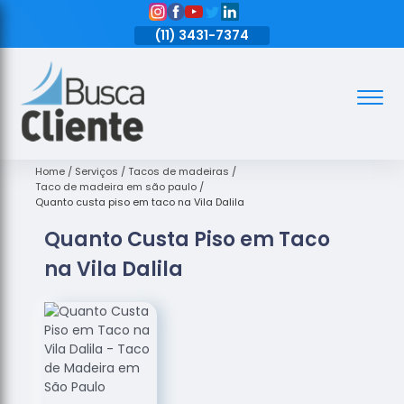
11)
3431-7374
(11)
3431-7374
(11)
3431-7374
Assoalhos
Assoalhos
de Madeira
Home
Serviços
Tacos de madeiras
Taco de madeira em são paulo
Decks de
Quanto custa piso em taco na Vila Dalila
Madeira
Quanto Custa Piso em Taco
Empresas
na Vila Dalila
de
Assoalhos
de Madeira
Loja de
Assoalhos
Raspagem