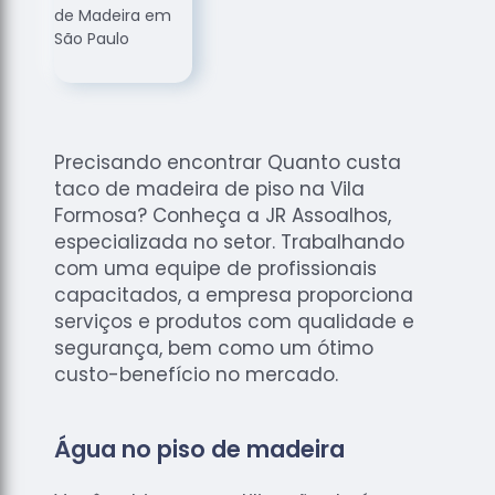
de
Assoalhos
Raspagem
de Tacos
Raspagem
de Tacos
Precisando encontrar Quanto custa
de
taco de madeira de piso na Vila
Madeiras
Formosa? Conheça a JR Assoalhos,
Raspagens
especializada no setor. Trabalhando
de Pisos
com uma equipe de profissionais
capacitados, a empresa proporciona
Tacos de
serviços e produtos com qualidade e
Madeiras
segurança, bem como um ótimo
custo-benefício no mercado.
Água no piso de madeira