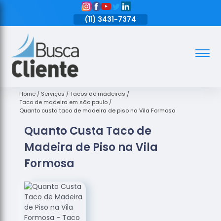
11)
3431-7374
(11)
3431-7374
(11)
3431-7374
Assoalhos
Assoalhos
de Madeira
Home
Serviços
Tacos de madeiras
Taco de madeira em são paulo
Decks de
Quanto custa taco de madeira de piso na Vila Formosa
Madeira
Quanto Custa Taco de
Empresas
Madeira de Piso na Vila
de
Assoalhos
Formosa
de Madeira
Loja de
Assoalhos
Raspagem