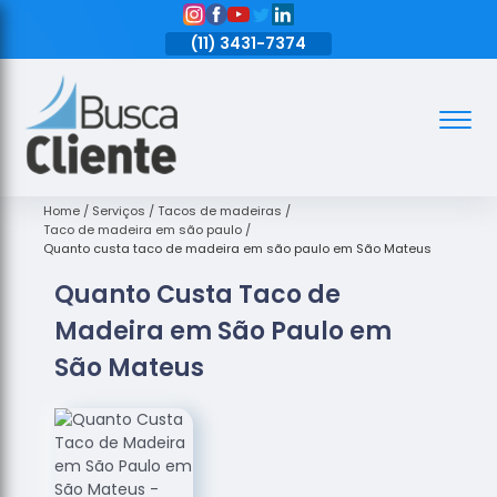
11)
3431-7374
(11)
3431-7374
(11)
3431-7374
Assoalhos
Assoalhos
de Madeira
Home
Serviços
Tacos de madeiras
Taco de madeira em são paulo
Decks de
Quanto custa taco de madeira em são paulo em São Mateus
Madeira
Quanto Custa Taco de
Empresas
Madeira em São Paulo em
de
Assoalhos
São Mateus
de Madeira
Loja de
Assoalhos
Raspagem