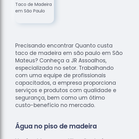
de
Assoalhos
Raspagem
de Tacos
Raspagem
de Tacos
Precisando encontrar Quanto custa
de
taco de madeira em são paulo em São
Madeiras
Mateus? Conheça a JR Assoalhos,
Raspagens
especializada no setor. Trabalhando
de Pisos
com uma equipe de profissionais
capacitados, a empresa proporciona
Tacos de
serviços e produtos com qualidade e
Madeiras
segurança, bem como um ótimo
custo-benefício no mercado.
Água no piso de madeira