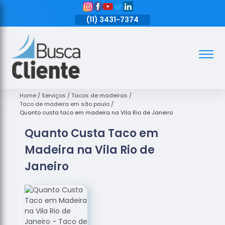
11)
3431-7374
(11)
3431-7374
(11)
3431-7374
Assoalhos
Assoalhos
de Madeira
Home
Serviços
Tacos de madeiras
Taco de madeira em são paulo
Decks de
Quanto custa taco em madeira na Vila Rio de Janeiro
Madeira
Quanto Custa Taco em
Empresas
Madeira na Vila Rio de
de
Assoalhos
Janeiro
de Madeira
Loja de
Assoalhos
Raspagem