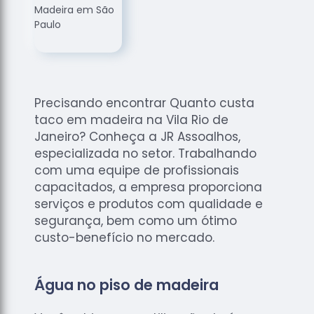
de
Assoalhos
Raspagem
de Tacos
Raspagem
de Tacos
Precisando encontrar Quanto custa
de
taco em madeira na Vila Rio de
Madeiras
Janeiro? Conheça a JR Assoalhos,
Raspagens
especializada no setor. Trabalhando
de Pisos
com uma equipe de profissionais
capacitados, a empresa proporciona
Tacos de
serviços e produtos com qualidade e
Madeiras
segurança, bem como um ótimo
custo-benefício no mercado.
Água no piso de madeira