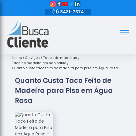
11)
3431-7374
(11)
3431-7374
(11)
3431-7374
Assoalhos
Assoalhos
de Madeira
Home
Serviços
Tacos de madeiras
Taco de madeira em são paulo
Decks de
Quanto custa taco feito de madeira para piso em Água Rasa
Madeira
Quanto Custa Taco Feito de
Empresas
Madeira para Piso em Água
de
Assoalhos
Rasa
de Madeira
Loja de
Assoalhos
Raspagem