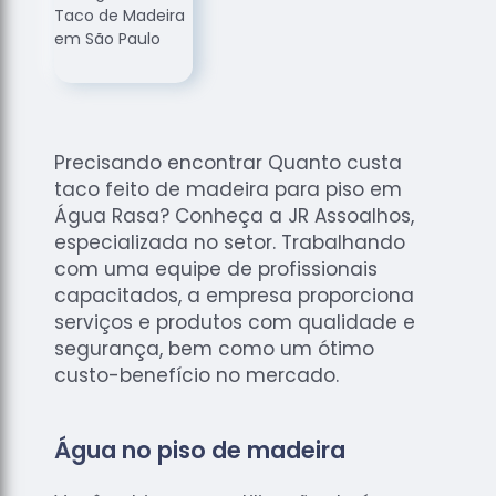
de
Assoalhos
Raspagem
de Tacos
Raspagem
de Tacos
Precisando encontrar Quanto custa
de
taco feito de madeira para piso em
Madeiras
Água Rasa? Conheça a JR Assoalhos,
Raspagens
especializada no setor. Trabalhando
de Pisos
com uma equipe de profissionais
capacitados, a empresa proporciona
Tacos de
serviços e produtos com qualidade e
Madeiras
segurança, bem como um ótimo
custo-benefício no mercado.
Água no piso de madeira