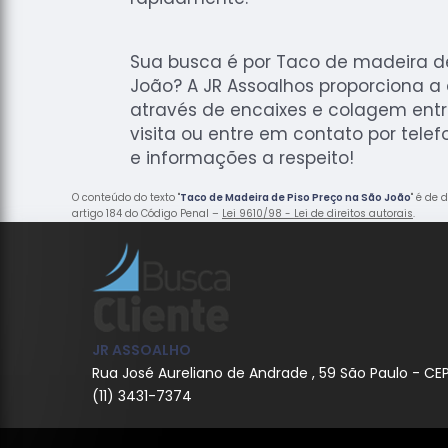
Sua busca é por Taco de madeira d
João? A JR Assoalhos proporciona a 
através de encaixes e colagem en
visita ou entre em contato por tele
e informações a respeito!
O conteúdo do texto "
Taco de Madeira de Piso Preço na São João
" é de 
artigo 184 do Código Penal –
Lei 9610/98 - Lei de direitos autorais
.
JR ASSOALHO
Rua José Aureliano de Andrade , 59 São Paulo - CE
(11) 3431-7374