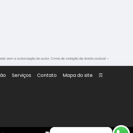
ibida sem a autorização do autor. Crime de violação de direito autoral –
são
Serviços
Contato
Mapa do site
☴