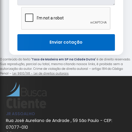
Enviar cotação
O conteúdo do texto "
Taco de Madeira em SP na Cidade Dutra
" é de direito reservado.
Sua reprodução, parcial ou total, mesmo citando nossos links, é proibida sem a
autorização do autor. Crime de violação de direito autoral – artigo 184 do Código
Penal –
Lei 9610/98 - Lei de direitos autorais
.
JR ASSOALHO
Rua José Aureliano de Andrade , 59 São Paulo - CEP:
07077-010