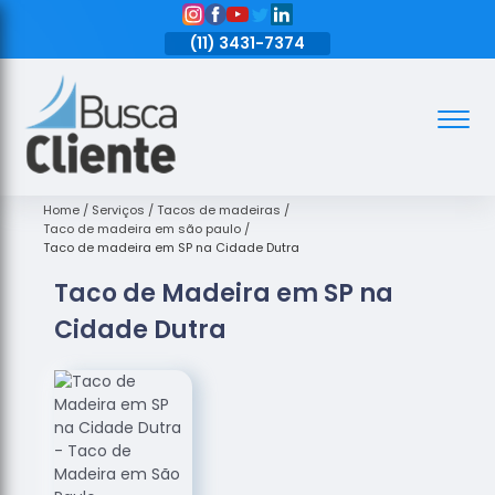
11)
3431-7374
(11)
3431-7374
(11)
3431-7374
Assoalhos
Assoalhos
de Madeira
Home
Serviços
Tacos de madeiras
Taco de madeira em são paulo
Decks de
Taco de madeira em SP na Cidade Dutra
Madeira
Taco de Madeira em SP na
Empresas
Cidade Dutra
de
Assoalhos
de Madeira
Loja de
Assoalhos
Raspagem