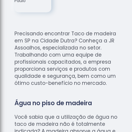
de
Assoalhos
Raspagem
de Tacos
Precisando encontrar Taco de madeira
Raspagem
em SP na Cidade Dutra? Conheça a JR
de Tacos
de
Assoalhos, especializada no setor.
Madeiras
Trabalhando com uma equipe de
profissionais capacitados, a empresa
Raspagens
proporciona serviços e produtos com
de Pisos
qualidade e segurança, bem como um
Tacos de
ótimo custo-benefício no mercado.
Madeiras
Água no piso de madeira
Você sabia que a utilização de água no
taco de madeira não é totalmente
indicada? A madeira absorve a água e