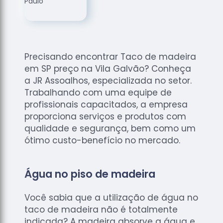
de
Assoalhos
Raspagem
de Tacos
Precisando encontrar Taco de madeira
Raspagem
em SP preço na Vila Galvão? Conheça
de Tacos
de
a JR Assoalhos, especializada no setor.
Madeiras
Trabalhando com uma equipe de
profissionais capacitados, a empresa
Raspagens
proporciona serviços e produtos com
de Pisos
qualidade e segurança, bem como um
Tacos de
ótimo custo-benefício no mercado.
Madeiras
Água no piso de madeira
Você sabia que a utilização de água no
taco de madeira não é totalmente
indicada? A madeira absorve a água e