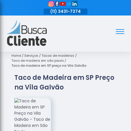
11)
3431-7374
(11)
3431-7374
(11)
3431-7374
Assoalhos
Assoalhos
de Madeira
Home
Serviços
Tacos de madeiras
Taco de madeira em são paulo
Decks de
Taco de madeira em SP preço na Vila Galvão
Madeira
Taco de Madeira em SP Preço
Empresas
na Vila Galvão
de
Assoalhos
de Madeira
Loja de
Assoalhos
Raspagem