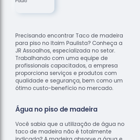
de
Assoalhos
Raspagem
de Tacos
Precisando encontrar Taco de madeira
Raspagem
para piso no Itaim Paulista? Conheça a
de Tacos
de
JR Assoalhos, especializada no setor.
Madeiras
Trabalhando com uma equipe de
profissionais capacitados, a empresa
Raspagens
proporciona serviços e produtos com
de Pisos
qualidade e segurança, bem como um
Tacos de
ótimo custo-benefício no mercado.
Madeiras
Água no piso de madeira
Você sabia que a utilização de água no
taco de madeira não é totalmente
indicada? A madeira absorve a água e