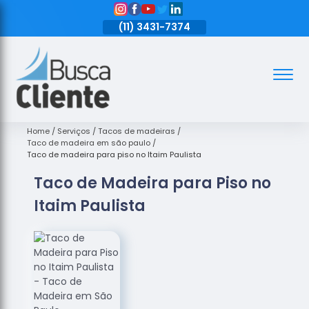
11)
3431-7374
(11)
3431-7374
(11)
3431-7374
Assoalhos
Assoalhos
de Madeira
Home
Serviços
Tacos de madeiras
Taco de madeira em são paulo
Decks de
Taco de madeira para piso no Itaim Paulista
Madeira
Taco de Madeira para Piso no
Empresas
Itaim Paulista
de
Assoalhos
de Madeira
Loja de
Assoalhos
Raspagem