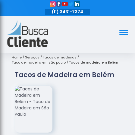
11)
3431-7374
(11)
3431-7374
(11)
3431-7374
Assoalhos
Assoalhos
de Madeira
Home
Serviços
Tacos de madeiras
Taco de madeira em são paulo
Tacos de madeira em Belém
Decks de
Tacos de Madeira em Belém
Madeira
Empresas
de
Assoalhos
de Madeira
Loja de
Assoalhos
Raspagem