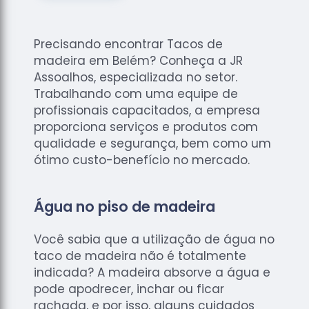
de
Assoalhos
Raspagem
Precisando encontrar Tacos de
de Tacos
madeira em Belém? Conheça a JR
Assoalhos, especializada no setor.
Raspagem
Trabalhando com uma equipe de
de Tacos
profissionais capacitados, a empresa
de
Madeiras
proporciona serviços e produtos com
qualidade e segurança, bem como um
Raspagens
ótimo custo-benefício no mercado.
de Pisos
Tacos de
Madeiras
Água no piso de madeira
Você sabia que a utilização de água no
taco de madeira não é totalmente
indicada? A madeira absorve a água e
pode apodrecer, inchar ou ficar
rachada, e por isso, alguns cuidados