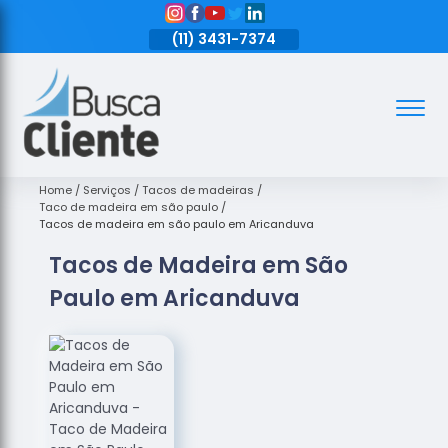
11)
3431-7374
(11)
3431-7374
(11)
3431-7374
Assoalhos
Assoalhos
de Madeira
Home
Serviços
Tacos de madeiras
Taco de madeira em são paulo
Decks de
Tacos de madeira em são paulo em Aricanduva
Madeira
Tacos de Madeira em São
Empresas
Paulo em Aricanduva
de
Assoalhos
de Madeira
Loja de
Assoalhos
Raspagem