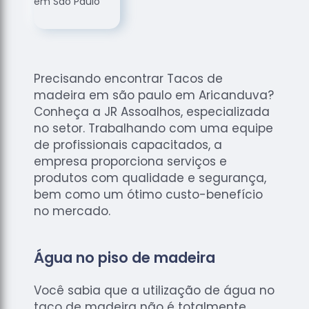
de
Assoalhos
Raspagem
de Tacos
Precisando encontrar Tacos de
Raspagem
madeira em são paulo em Aricanduva?
de Tacos
de
Conheça a JR Assoalhos, especializada
Madeiras
no setor. Trabalhando com uma equipe
de profissionais capacitados, a
Raspagens
empresa proporciona serviços e
de Pisos
produtos com qualidade e segurança,
Tacos de
bem como um ótimo custo-benefício
Madeiras
no mercado.
Água no piso de madeira
Você sabia que a utilização de água no
taco de madeira não é totalmente