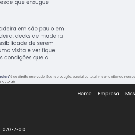
desde que enxugue
madeira em são paulo em
deira, decks de madeira
ssibilidade de serem
ma visita e verifique
s condições que a
oulart
" é de direito reservado. Sua reprodução, parcial ou total, mesmo citando nossos
os autorais
.
Home
Empresa
Mis
P: 07077-010