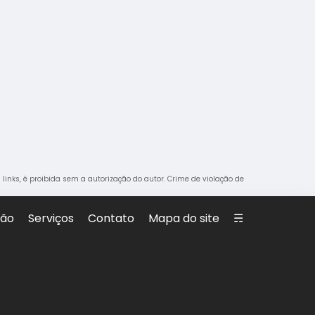
 links, é proibida sem a autorização do autor. Crime de violação de
são
Serviços
Contato
Mapa do site
☴