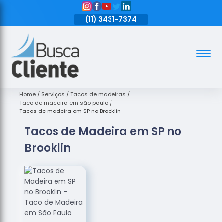
11)
3431-7374
(11)
3431-7374
(11)
3431-7374
Assoalhos
Assoalhos
de Madeira
Home
Serviços
Tacos de madeiras
Taco de madeira em são paulo
Decks de
Tacos de madeira em SP no Brooklin
Madeira
Tacos de Madeira em SP no
Empresas
Brooklin
de
Assoalhos
de Madeira
Loja de
Assoalhos
Raspagem