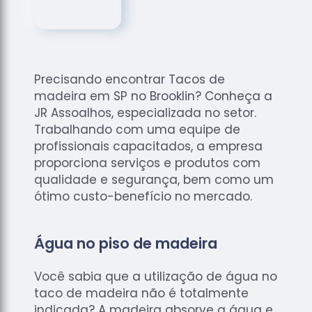
de
Assoalhos
Raspagem
de Tacos
Precisando encontrar Tacos de
Raspagem
madeira em SP no Brooklin? Conheça a
de Tacos
de
JR Assoalhos, especializada no setor.
Madeiras
Trabalhando com uma equipe de
profissionais capacitados, a empresa
Raspagens
proporciona serviços e produtos com
de Pisos
qualidade e segurança, bem como um
Tacos de
ótimo custo-benefício no mercado.
Madeiras
Água no piso de madeira
Você sabia que a utilização de água no
taco de madeira não é totalmente
indicada? A madeira absorve a água e