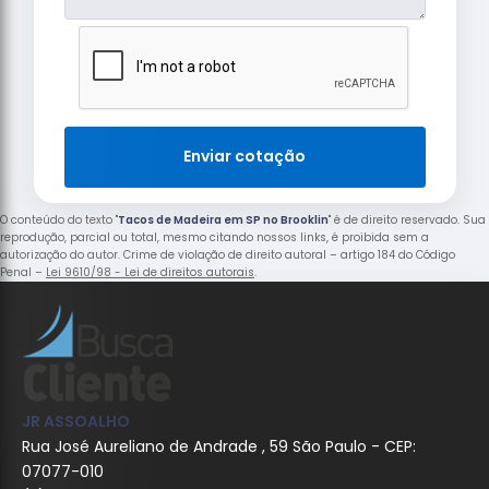
Enviar cotação
O conteúdo do texto "
Tacos de Madeira em SP no Brooklin
" é de direito reservado. Sua
reprodução, parcial ou total, mesmo citando nossos links, é proibida sem a
autorização do autor. Crime de violação de direito autoral – artigo 184 do Código
Penal –
Lei 9610/98 - Lei de direitos autorais
.
JR ASSOALHO
Rua José Aureliano de Andrade , 59 São Paulo - CEP:
07077-010