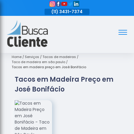
11)
3431-7374
(11)
3431-7374
(11)
3431-7374
Assoalhos
Assoalhos
de Madeira
Home
Serviços
Tacos de madeiras
Taco de madeira em são paulo
Decks de
Tacos em madeira preço em José Bonifácio
Madeira
Tacos em Madeira Preço em
Empresas
José Bonifácio
de
Assoalhos
de Madeira
Loja de
Assoalhos
Raspagem