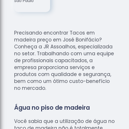
de
Assoalhos
Raspagem
de Tacos
Precisando encontrar Tacos em
Raspagem
madeira preço em José Bonifácio?
de Tacos
de
Conheça a JR Assoalhos, especializada
Madeiras
no setor. Trabalhando com uma equipe
de profissionais capacitados, a
Raspagens
empresa proporciona serviços e
de Pisos
produtos com qualidade e segurança,
Tacos de
bem como um ótimo custo-benefício
Madeiras
no mercado.
Água no piso de madeira
Você sabia que a utilização de água no
taco de madeira não é totalmente