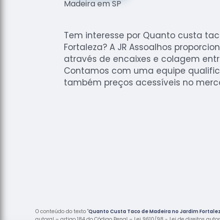
Tem interesse por Quanto custa ta
Fortaleza? A JR Assoalhos proporcio
através de encaixes e colagem ent
Contamos com uma equipe qualific
também preços acessíveis no merca
O conteúdo do texto "
Quanto Custa Taco de Madeira no Jardim Fortale
autoral – artigo 184 do Código Penal –
Lei 9610/98 - Lei de direitos auto