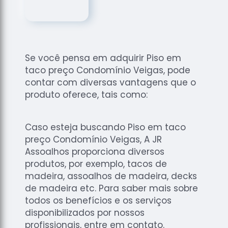
de
Assoalhos
Raspagem
de Tacos
Se você pensa em adquirir Piso em
Raspagem
taco preço Condomínio Veigas, pode
de Tacos
de
contar com diversas vantagens que o
Madeiras
produto oferece, tais como:
Raspagens
de Pisos
Caso esteja buscando Piso em taco
Tacos de
preço Condomínio Veigas, A JR
Madeiras
Assoalhos proporciona diversos
produtos, por exemplo, tacos de
madeira, assoalhos de madeira, decks
de madeira etc. Para saber mais sobre
todos os benefícios e os serviços
disponibilizados por nossos
profissionais, entre em contato.