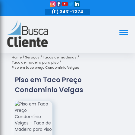
11)
3431-7374
(11)
3431-7374
(11)
3431-7374
Assoalhos
Assoalhos
de Madeira
Home
Serviços
Tacos de madeiras
Taco de madeira para piso
Decks de
Piso em taco preço Condomínio Veigas
Madeira
Piso em Taco Preço
Empresas
Condomínio Veigas
de
Assoalhos
de Madeira
Loja de
Assoalhos
Raspagem