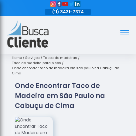
11)
3431-7374
(11)
3431-7374
(11)
3431-7374
Assoalhos
Assoalhos
de Madeira
Home
Serviços
Tacos de madeiras
Taco de madeira para pisos
Decks de
Onde encontrar taco de madeira em são paulo na Cabuçu de
Madeira
Cima
Onde Encontrar Taco de
Empresas
de
Madeira em São Paulo na
Assoalhos
de Madeira
Cabuçu de Cima
Loja de
Assoalhos
Raspagem