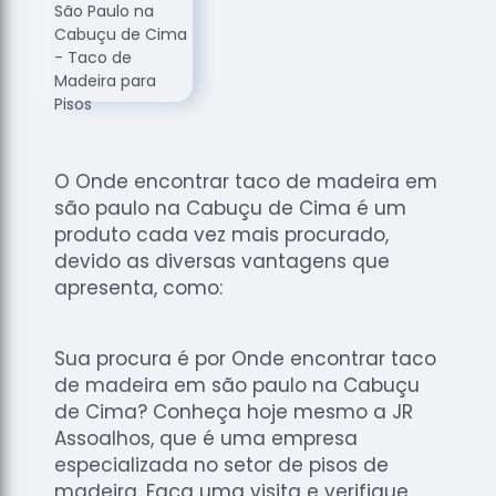
de
Assoalhos
Raspagem
de Tacos
Raspagem
de Tacos
de
O Onde encontrar taco de madeira em
Madeiras
são paulo na Cabuçu de Cima é um
produto cada vez mais procurado,
Raspagens
devido as diversas vantagens que
de Pisos
apresenta, como:
Tacos de
Madeiras
Sua procura é por Onde encontrar taco
de madeira em são paulo na Cabuçu
de Cima? Conheça hoje mesmo a JR
Assoalhos, que é uma empresa
especializada no setor de pisos de
madeira. Faça uma visita e verifique