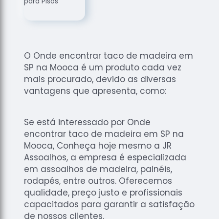
de
Assoalhos
Raspagem
de Tacos
O Onde encontrar taco de madeira em
Raspagem
SP na Mooca é um produto cada vez
de Tacos
de
mais procurado, devido as diversas
Madeiras
vantagens que apresenta, como:
Raspagens
de Pisos
Se está interessado por Onde
Tacos de
encontrar taco de madeira em SP na
Madeiras
Mooca, Conheça hoje mesmo a JR
Assoalhos, a empresa é especializada
em assoalhos de madeira, painéis,
rodapés, entre outros. Oferecemos
qualidade, preço justo e profissionais
capacitados para garantir a satisfação
de nossos clientes.