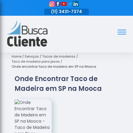
11)
3431-7374
(11)
3431-7374
(11)
3431-7374
Assoalhos
Assoalhos
de Madeira
Home
Serviços
Tacos de madeiras
Taco de madeira para pisos
Decks de
Onde encontrar taco de madeira em SP na Mooca
Madeira
Onde Encontrar Taco de
Empresas
Madeira em SP na Mooca
de
Assoalhos
de Madeira
Loja de
Assoalhos
Raspagem