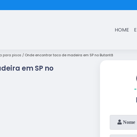
(11)
3431-7374
HOME
a para pisos
Onde encontrar taco de madeira em SP no Butantã
deira em SP no