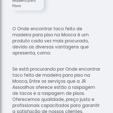
de
Assoalhos
Raspagem
de Tacos
O Onde encontrar taco feito de
Raspagem
madeira para piso na Mooca é um
de Tacos
de
produto cada vez mais procurado,
Madeiras
devido as diversas vantagens que
apresenta, como:
Raspagens
de Pisos
Tacos de
Se está procurando por Onde encontrar
Madeiras
taco feito de madeira para piso na
Mooca, Entre os serviços que a JR
Assoalhos oferece estão a raspagem
de tacos e a raspagem de pisos.
Oferecemos qualidade, preço justo e
profissionais capacitados para garantir
a satisfação de nossos clientes.