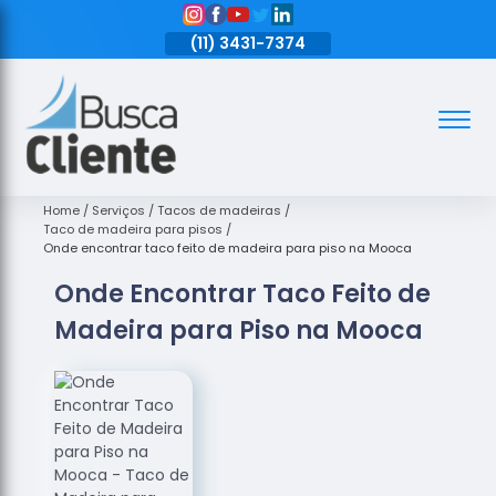
11)
3431-7374
(11)
3431-7374
(11)
3431-7374
Assoalhos
Assoalhos
de Madeira
Home
Serviços
Tacos de madeiras
Taco de madeira para pisos
Decks de
Onde encontrar taco feito de madeira para piso na Mooca
Madeira
Onde Encontrar Taco Feito de
Empresas
Madeira para Piso na Mooca
de
Assoalhos
de Madeira
Loja de
Assoalhos
Raspagem