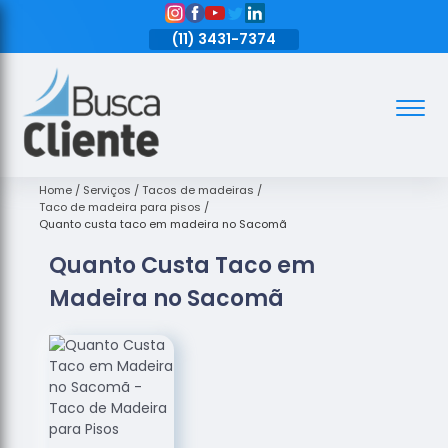
11)
3431-7374
(11)
3431-7374
(11)
3431-7374
Assoalhos
Assoalhos
de Madeira
Home
Serviços
Tacos de madeiras
Taco de madeira para pisos
Decks de
Quanto custa taco em madeira no Sacomã
Madeira
Quanto Custa Taco em
Empresas
Madeira no Sacomã
de
Assoalhos
de Madeira
Loja de
Assoalhos
Raspagem