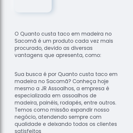
de
Assoalhos
Raspagem
de Tacos
O Quanto custa taco em madeira no
Raspagem
Sacomã é um produto cada vez mais
de Tacos
de
procurado, devido as diversas
Madeiras
vantagens que apresenta, como:
Raspagens
de Pisos
Sua busca é por Quanto custa taco em
Tacos de
madeira no Sacomã? Conheça hoje
Madeiras
mesmo a JR Assoalhos, a empresa é
especializada em assoalhos de
madeira, painéis, rodapés, entre outros.
Temos como missão expandir nosso
negócio, atendendo sempre com
qualidade e deixando todos os clientes
satisfeitos