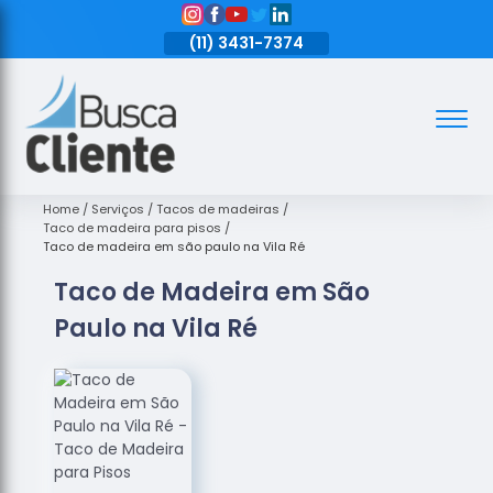
11)
3431-7374
(11)
3431-7374
(11)
3431-7374
Assoalhos
Assoalhos
de Madeira
Home
Serviços
Tacos de madeiras
Taco de madeira para pisos
Decks de
Taco de madeira em são paulo na Vila Ré
Madeira
Taco de Madeira em São
Empresas
Paulo na Vila Ré
de
Assoalhos
de Madeira
Loja de
Assoalhos
Raspagem