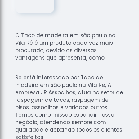
de
Assoalhos
Raspagem
de Tacos
O Taco de madeira em são paulo na
Raspagem
Vila Ré é um produto cada vez mais
de Tacos
de
procurado, devido as diversas
Madeiras
vantagens que apresenta, como:
Raspagens
de Pisos
Se está interessado por Taco de
Tacos de
madeira em são paulo na Vila Ré, A
Madeiras
empresa JR Assoalhos, atua no setor de
raspagem de tacos, raspagem de
pisos, assoalhos e variados outros.
Temos como missão expandir nosso
negócio, atendendo sempre com
qualidade e deixando todos os clientes
satisfeitos