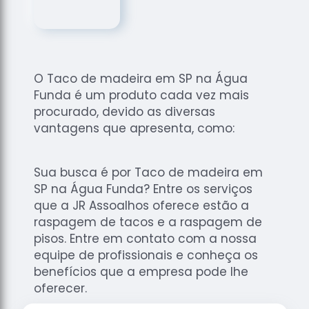
de
Assoalhos
Raspagem
de Tacos
O Taco de madeira em SP na Água
Raspagem
Funda é um produto cada vez mais
de Tacos
de
procurado, devido as diversas
Madeiras
vantagens que apresenta, como:
Raspagens
de Pisos
Sua busca é por Taco de madeira em
Tacos de
SP na Água Funda? Entre os serviços
Madeiras
que a JR Assoalhos oferece estão a
raspagem de tacos e a raspagem de
pisos. Entre em contato com a nossa
equipe de profissionais e conheça os
benefícios que a empresa pode lhe
oferecer.