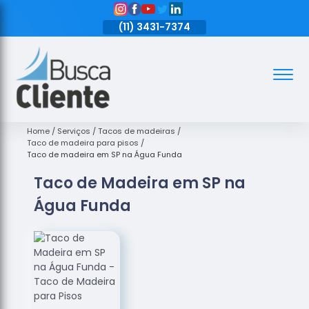
11)
3431-7374
(11)
3431-7374
(11)
3431-7374
Assoalhos
Assoalhos
de Madeira
Home
Serviços
Tacos de madeiras
Taco de madeira para pisos
Decks de
Taco de madeira em SP na Água Funda
Madeira
Taco de Madeira em SP na
Empresas
Água Funda
de
Assoalhos
de Madeira
Loja de
Assoalhos
Raspagem