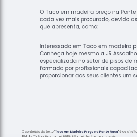
O Taco em madeira preço na Ponte
cada vez mais procurado, devido a
que apresenta, como:
Interessado em Taco em madeira p
Conheça hoje mesmo a JR Assoalho
especializada no setor de pisos de 
formada por profissionais capacita
proporcionar aos seus clientes um 
O conteúdo do texto "
Taco em Madeira Preço na Ponte Rasa
" é de direi
184 do Código Penal –
Lei 9610/98 - Lei de direitos autorais
.