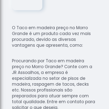
de
Assoalhos
Raspagem
de Tacos
O Taco em madeira preço no Morro
Raspagem
Grande é um produto cada vez mais
de Tacos
de
procurado, devido as diversas
Madeiras
vantagens que apresenta, como:
Raspagens
de Pisos
Procurando por Taco em madeira
Tacos de
preço no Morro Grande? Conte com a
Madeiras
JR Assoalhos, a empresa é
especializada no setor de pisos de
madeira, raspagem de tacos, decks
etc. Nossos profissionais são
preparados para atuar sempre com
total qualidade. Entre em contato para
solicitar o que deseja.