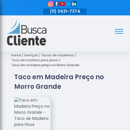
11)
3431-7374
(11)
3431-7374
(11)
3431-7374
Assoalhos
Assoalhos
de Madeira
Home
Serviços
Tacos de madeiras
Taco de madeira para pisos
Decks de
Taco em madeira preço no Morro Grande
Madeira
Taco em Madeira Preço no
Empresas
Morro Grande
de
Assoalhos
de Madeira
Loja de
Assoalhos
Raspagem