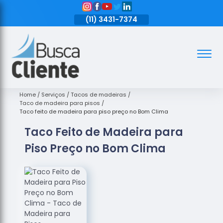
11)
3431-7374
(11)
3431-7374
(11)
3431-7374
Assoalhos
Assoalhos
de Madeira
Home
Serviços
Tacos de madeiras
Taco de madeira para pisos
Decks de
Taco feito de madeira para piso preço no Bom Clima
Madeira
Taco Feito de Madeira para
Empresas
Piso Preço no Bom Clima
de
Assoalhos
de Madeira
Loja de
Assoalhos
Raspagem