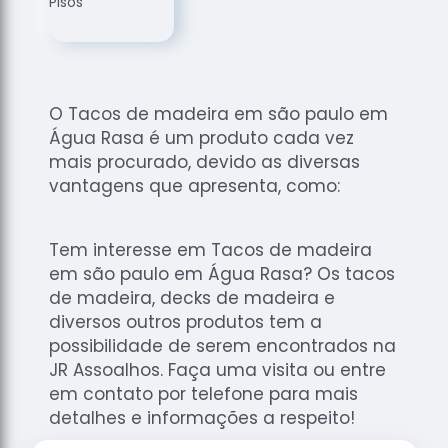
de
Assoalhos
Raspagem
de Tacos
O Tacos de madeira em são paulo em
Raspagem
Água Rasa é um produto cada vez
de Tacos
de
mais procurado, devido as diversas
Madeiras
vantagens que apresenta, como:
Raspagens
de Pisos
Tem interesse em Tacos de madeira
Tacos de
em são paulo em Água Rasa? Os tacos
Madeiras
de madeira, decks de madeira e
diversos outros produtos tem a
possibilidade de serem encontrados na
JR Assoalhos. Faça uma visita ou entre
em contato por telefone para mais
detalhes e informações a respeito!