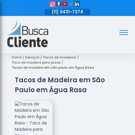
11)
3431-7374
(11)
3431-7374
(11)
3431-7374
Assoalhos
Assoalhos
de Madeira
Home
Serviços
Tacos de madeiras
Taco de madeira para pisos
Decks de
Tacos de madeira em são paulo em Água Rasa
Madeira
Tacos de Madeira em São
Empresas
Paulo em Água Rasa
de
Assoalhos
de Madeira
Loja de
Assoalhos
Raspagem