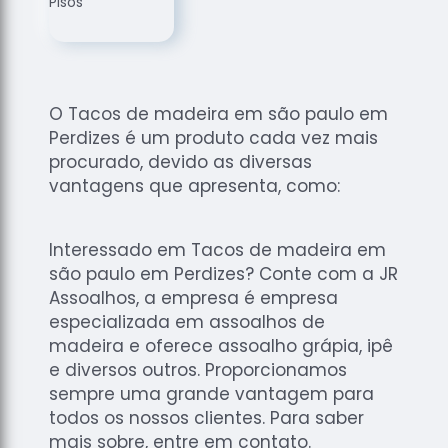
de
Assoalhos
Raspagem
de Tacos
O Tacos de madeira em são paulo em
Raspagem
Perdizes é um produto cada vez mais
de Tacos
de
procurado, devido as diversas
Madeiras
vantagens que apresenta, como:
Raspagens
de Pisos
Interessado em Tacos de madeira em
Tacos de
são paulo em Perdizes? Conte com a JR
Madeiras
Assoalhos, a empresa é empresa
especializada em assoalhos de
madeira e oferece assoalho grápia, ipê
e diversos outros. Proporcionamos
sempre uma grande vantagem para
todos os nossos clientes. Para saber
mais sobre, entre em contato.