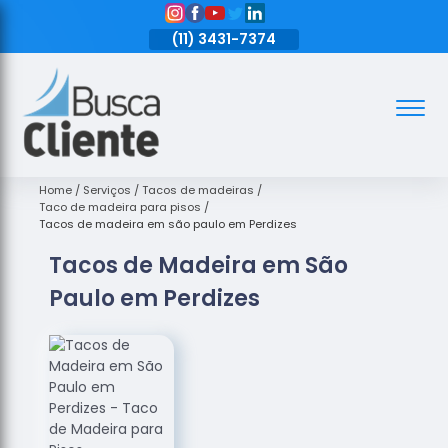
11)
3431-7374
(11)
3431-7374
(11)
3431-7374
Assoalhos
Assoalhos
de Madeira
Home
Serviços
Tacos de madeiras
Taco de madeira para pisos
Decks de
Tacos de madeira em são paulo em Perdizes
Madeira
Tacos de Madeira em São
Empresas
Paulo em Perdizes
de
Assoalhos
de Madeira
Loja de
Assoalhos
Raspagem