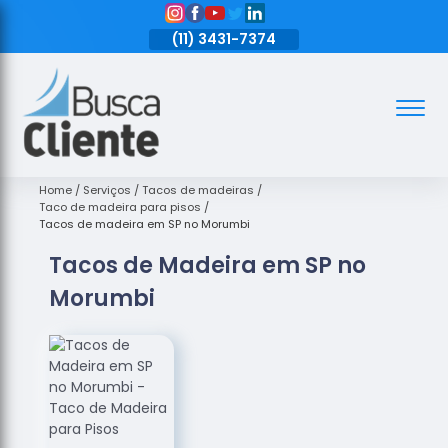
11)
3431-7374
(11)
3431-7374
(11)
3431-7374
Assoalhos
Assoalhos
de Madeira
Home
Serviços
Tacos de madeiras
Taco de madeira para pisos
Decks de
Tacos de madeira em SP no Morumbi
Madeira
Tacos de Madeira em SP no
Empresas
Morumbi
de
Assoalhos
de Madeira
Loja de
Assoalhos
Raspagem