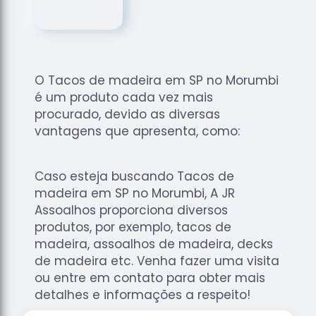
de
Assoalhos
Raspagem
de Tacos
O Tacos de madeira em SP no Morumbi
Raspagem
é um produto cada vez mais
de Tacos
de
procurado, devido as diversas
Madeiras
vantagens que apresenta, como:
Raspagens
de Pisos
Caso esteja buscando Tacos de
Tacos de
madeira em SP no Morumbi, A JR
Madeiras
Assoalhos proporciona diversos
produtos, por exemplo, tacos de
madeira, assoalhos de madeira, decks
de madeira etc. Venha fazer uma visita
ou entre em contato para obter mais
detalhes e informações a respeito!