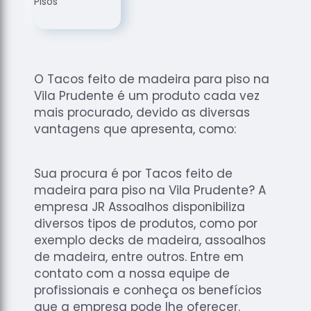
de
Assoalhos
Raspagem
de Tacos
O Tacos feito de madeira para piso na
Raspagem
Vila Prudente é um produto cada vez
de Tacos
de
mais procurado, devido as diversas
Madeiras
vantagens que apresenta, como:
Raspagens
de Pisos
Sua procura é por Tacos feito de
Tacos de
madeira para piso na Vila Prudente? A
Madeiras
empresa JR Assoalhos disponibiliza
diversos tipos de produtos, como por
exemplo decks de madeira, assoalhos
de madeira, entre outros. Entre em
contato com a nossa equipe de
profissionais e conheça os benefícios
que a empresa pode lhe oferecer.