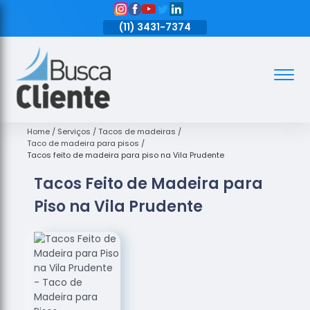
11)
3431-7374
(11)
3431-7374
(11)
3431-7374
Assoalhos
Assoalhos
de Madeira
Home
Serviços
Tacos de madeiras
Taco de madeira para pisos
Decks de
Tacos feito de madeira para piso na Vila Prudente
Madeira
Tacos Feito de Madeira para
Empresas
Piso na Vila Prudente
de
Assoalhos
de Madeira
Loja de
Assoalhos
Raspagem