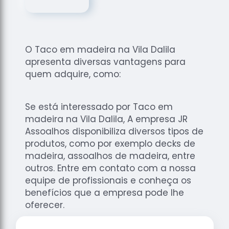
de
Assoalhos
Raspagem
de Tacos
O Taco em madeira na Vila Dalila
Raspagem
apresenta diversas vantagens para
de Tacos
quem adquire, como:
de
Madeiras
Se está interessado por Taco em
Raspagens
madeira na Vila Dalila, A empresa JR
de Pisos
Assoalhos disponibiliza diversos tipos de
Tacos de
produtos, como por exemplo decks de
Madeiras
madeira, assoalhos de madeira, entre
outros. Entre em contato com a nossa
equipe de profissionais e conheça os
benefícios que a empresa pode lhe
oferecer.