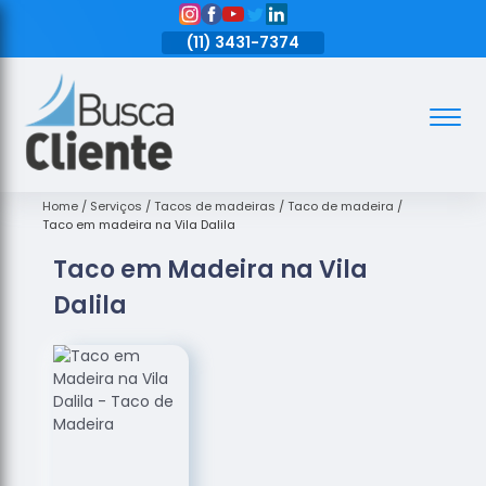
11)
3431-7374
(11)
3431-7374
(11)
3431-7374
Assoalhos
Assoalhos
de Madeira
Home
Serviços
Tacos de madeiras
Taco de madeira
Taco em madeira na Vila Dalila
Decks de
Taco em Madeira na Vila
Madeira
Dalila
Empresas
de
Assoalhos
de Madeira
Loja de
Assoalhos
Raspagem