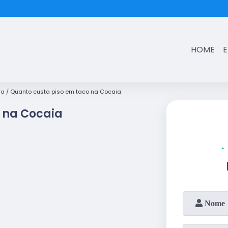
(11)
3431-7374
HOME
ra
Quanto custa piso em taco na Cocaia
 na Cocaia