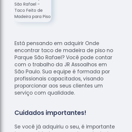
de
Assoalhos
Raspagem
de Tacos
Raspagem
de Tacos
Está pensando em adquirir Onde
de
encontrar taco de madeira de piso no
Madeiras
Parque São Rafael? Você pode contar
Raspagens
com o trabalho da JR Assoalhos em
de Pisos
São Paulo. Sua equipe é formada por
profissionais capacitados, visando
Tacos de
proporcionar aos seus clientes um
Madeiras
serviço com qualidade.
Cuidados importantes!
Se você já adquiriu o seu, é importante