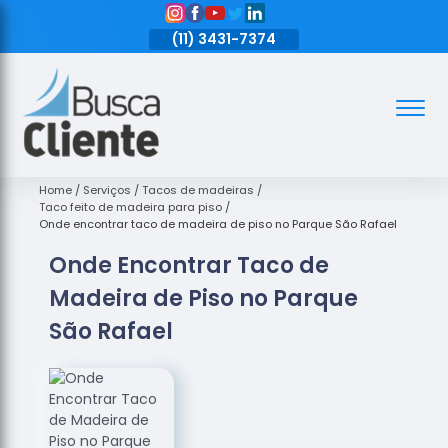
11)
3431-7374
(11)
3431-7374
(11)
3431-7374
Assoalhos
Assoalhos
de Madeira
Home
Serviços
Tacos de madeiras
Taco feito de madeira para piso
Decks de
Onde encontrar taco de madeira de piso no Parque São Rafael
Madeira
Onde Encontrar Taco de
Empresas
Madeira de Piso no Parque
de
Assoalhos
São Rafael
de Madeira
Loja de
Assoalhos
Raspagem